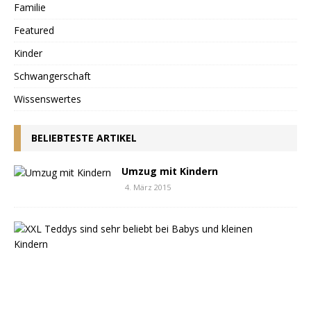
Familie
Featured
Kinder
Schwangerschaft
Wissenswertes
BELIEBTESTE ARTIKEL
Umzug mit Kindern
4. März 2015
T
e
d
d
y
b
ä