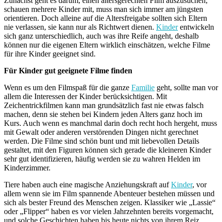
Zunächst geht es darum, einen altersgerechten Film auszusuchen,
schauen mehrere Kinder mit, muss man sich immer am jüngsten
orientieren. Doch alleine auf die Altersfreigabe sollten sich Eltern
nie verlassen, sie kann nur als Richtwert dienen.
Kinder
entwickeln
sich ganz unterschiedlich, auch was ihre Reife angeht, deshalb
können nur die eigenen Eltern wirklich einschätzen, welche Filme
für ihre Kinder geeignet sind.
Für Kinder gut geeignete Filme finden
Wenn es um den Filmspaß für die ganze
Familie
geht, sollte man vor
allem die Interessen der Kinder berücksichtigen. Mit
Zeichentrickfilmen kann man grundsätzlich fast nie etwas falsch
machen, denn sie stehen bei Kindern jeden Alters ganz hoch im
Kurs. Auch wenn es manchmal darin doch recht hoch hergeht, muss
mit Gewalt oder anderen verstörenden Dingen nicht gerechnet
werden. Die Filme sind schön bunt und mit liebevollen Details
gestaltet, mit den Figuren können sich gerade die kleineren Kinder
sehr gut identifizieren, häufig werden sie zu wahren Helden im
Kinderzimmer.
Tiere haben auch eine magische Anziehungskraft auf
Kinder
, vor
allem wenn sie im Film spannende Abenteuer bestehen müssen und
sich als bester Freund des Menschen zeigen. Klassiker wie „Lassie“
oder „Flipper“ haben es vor vielen Jahrzehnten bereits vorgemacht,
und solche Geschichten haben bis heute nichts von ihrem Reiz