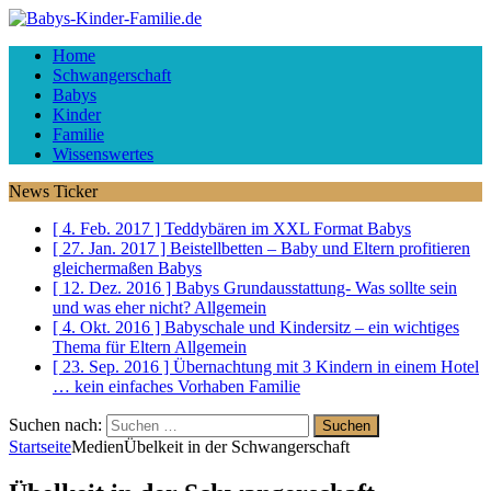
Home
Schwangerschaft
Babys
Kinder
Familie
Wissenswertes
News Ticker
[ 4. Feb. 2017 ]
Teddybären im XXL Format
Babys
[ 27. Jan. 2017 ]
Beistellbetten – Baby und Eltern profitieren
gleichermaßen
Babys
[ 12. Dez. 2016 ]
Babys Grundausstattung- Was sollte sein
und was eher nicht?
Allgemein
[ 4. Okt. 2016 ]
Babyschale und Kindersitz – ein wichtiges
Thema für Eltern
Allgemein
[ 23. Sep. 2016 ]
Übernachtung mit 3 Kindern in einem Hotel
… kein einfaches Vorhaben
Familie
Suchen nach:
Startseite
Medien
Übelkeit in der Schwangerschaft