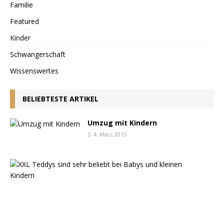
Familie
Featured
Kinder
Schwangerschaft
Wissenswertes
BELIEBTESTE ARTIKEL
Umzug mit Kindern
4. März 2015
T
e
d
d
y
b
ä