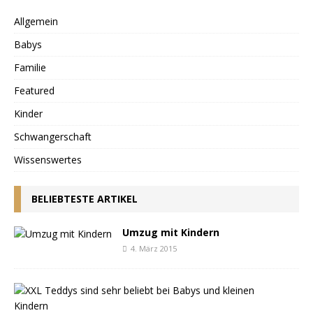
Allgemein
Babys
Familie
Featured
Kinder
Schwangerschaft
Wissenswertes
BELIEBTESTE ARTIKEL
Umzug mit Kindern
4. März 2015
T
e