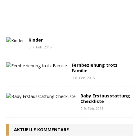
.
2
0
1
7
Kinder
7. Feb. 2015
Fernbeziehung trotz
Familie
8. Feb. 2015
Baby Erstausstattung
Checkliste
9. Feb. 2015
AKTUELLE KOMMENTARE